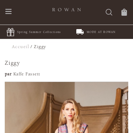
Spring Summer Collections
MODE AT ROWAN
Accueil
/
Ziggy
Ziggy
par
Kaffe Fassett