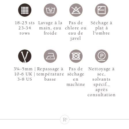
18-25 sts
Lavage à la
Pas de
Séchage à
23-34
main, eau
chlore ou
plat à
rows
froide
eau de
l'ombre
javel
3¼-5mm |
Repassage à
Pas de
Nettoyage à
10-6 UK |
température
sèchage
sec,
3-8 US
basse
en
solvants
machine
spécif.,
après
consultation