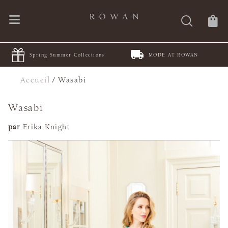
Spring Summer Collections
MODE AT ROWAN
Accueil
/
Wasabi
Wasabi
par
Erika Knight