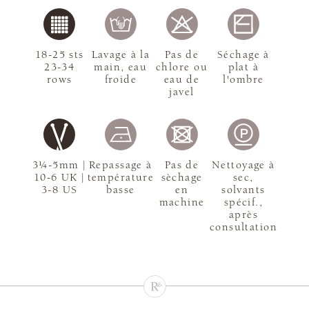
18-25 sts
Lavage à la
Pas de
Séchage à
23-34
main, eau
chlore ou
plat à
rows
froide
eau de
l'ombre
javel
3¼-5mm |
Repassage à
Pas de
Nettoyage à
10-6 UK |
température
sèchage
sec,
3-8 US
basse
en
solvants
machine
spécif.,
après
consultation