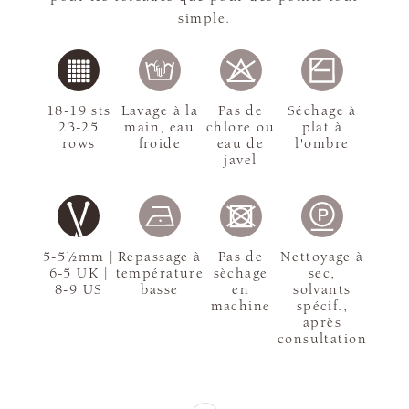
simple.
18-19 sts
Lavage à la
Pas de
Séchage à
23-25
main, eau
chlore ou
plat à
rows
froide
eau de
l'ombre
javel
5-5½mm |
Repassage à
Pas de
Nettoyage à
6-5 UK |
température
sèchage
sec,
8-9 US
basse
en
solvants
machine
spécif.,
après
consultation