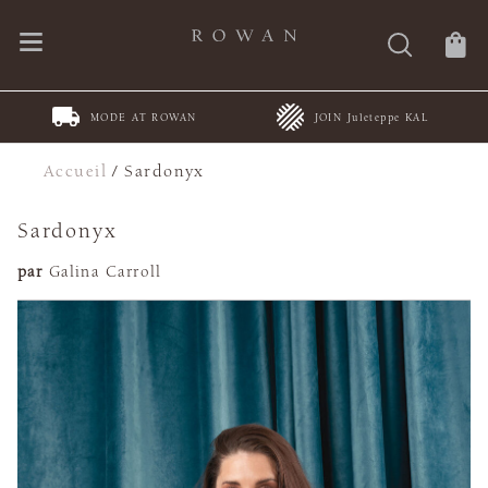
MODE AT ROWAN
JOIN Juleteppe KAL
Accueil
/
Sardonyx
Sardonyx
par
Galina Carroll