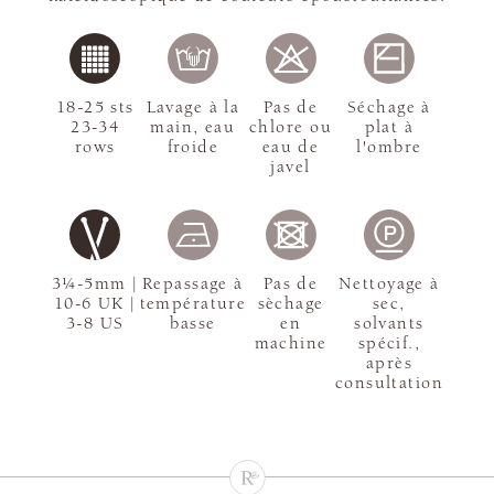
18-25 sts
Lavage à la
Pas de
Séchage à
23-34
main, eau
chlore ou
plat à
rows
froide
eau de
l'ombre
javel
3¼-5mm |
Repassage à
Pas de
Nettoyage à
10-6 UK |
température
sèchage
sec,
3-8 US
basse
en
solvants
machine
spécif.,
après
consultation