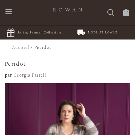
Spring Summer Collections
MODE AT ROWAN
Accueil
/
Peridot
Peridot
par
Georgia Farrell