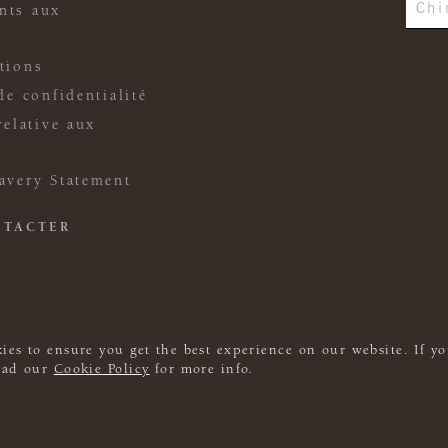
Chi
nts aux
tions
de confidentialité
relative aux
avery Statement
NTACTER
ies to ensure you get the best experience on our website. If yo
read our
Cookie Policy
for more info.