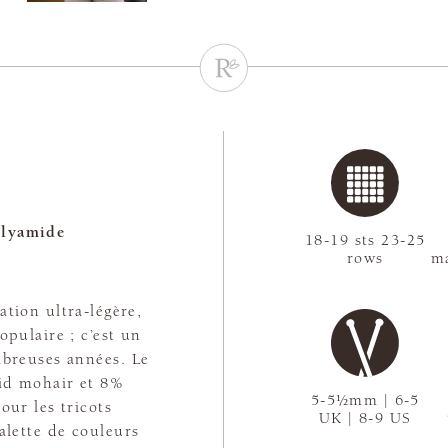
lyamide
18-19 sts 23-25
rows
ma
ation ultra-légère,
opulaire ; c’est un
mbreuses années. Le
id mohair et 8%
5-5½mm | 6-5
our les tricots
UK | 8-9 US
alette de couleurs