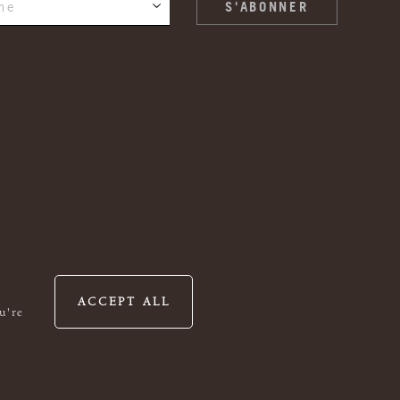
ne
ACCEPT ALL
u're