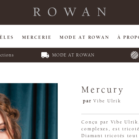
ÈLES
MERCERIE
MODE AT ROWAN
À PROP
ctions
MODE AT ROWAN
Mercury
par
Vibe Ulrik
Conçu par Vibe Ulrik
complexes, est tricot
Diamant tricotés tou