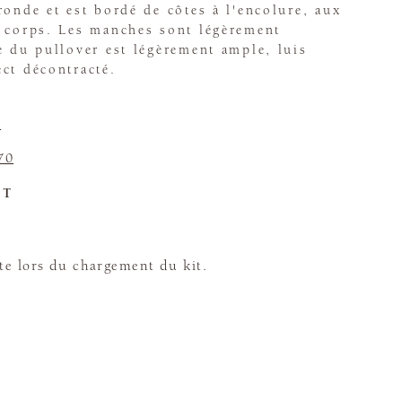
ronde et est bordé de côtes à l'encolure, aux
u corps. Les manches sont légèrement
e du pullover est légèrement ample, luis
ct décontracté.
c
70
ET
te lors du chargement du kit.