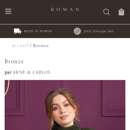
MODE AT ROWAN
JOIN Juleteppe KAL
Accueil
/
Bronze
Bronze
par
ARNE & CARLOS