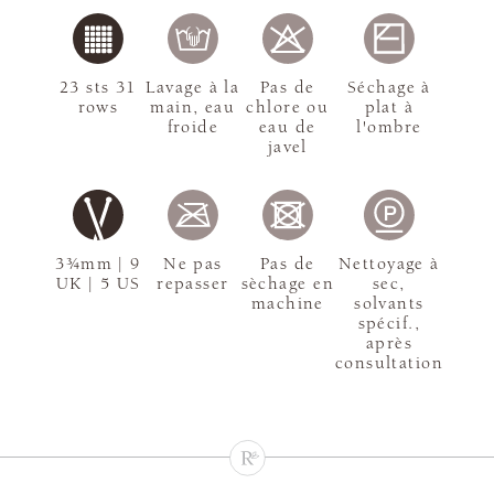
23 sts 31
Lavage à la
Pas de
Séchage à
rows
main, eau
chlore ou
plat à
froide
eau de
l'ombre
javel
3¾mm | 9
Ne pas
Pas de
Nettoyage à
UK | 5 US
repasser
sèchage en
sec,
machine
solvants
spécif.,
après
consultation