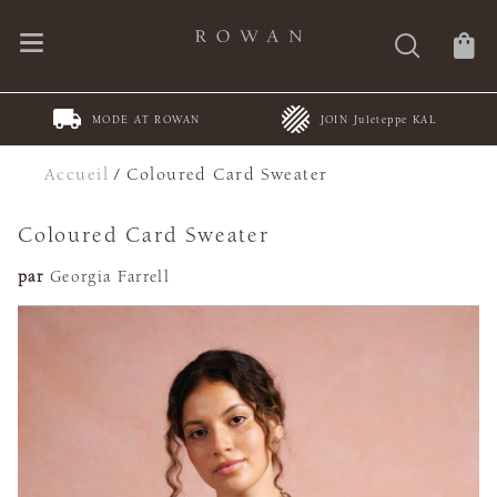
MODE AT ROWAN
JOIN Juleteppe KAL
Accueil
/
Coloured Card Sweater
Coloured Card Sweater
par
Georgia Farrell