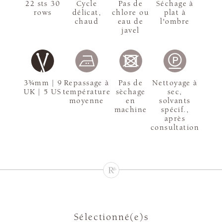
22 sts 30
Cycle
Pas de
Séchage à
rows
délicat,
chlore ou
plat à
chaud
eau de
l'ombre
javel
3¾mm | 9
Repassage à
Pas de
Nettoyage à
UK | 5 US
température
sèchage
sec,
moyenne
en
solvants
machine
spécif.,
après
consultation
Sélectionné(e)s