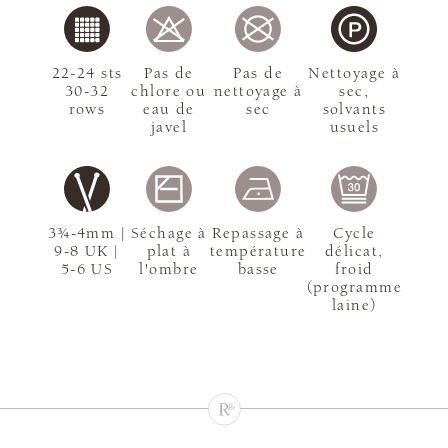
22-24 sts
Pas de
Pas de
Nettoyage à
30-32
chlore ou
nettoyage à
sec,
rows
eau de
sec
solvants
javel
usuels
3¾-4mm |
Séchage à
Repassage à
Cycle
9-8 UK |
plat à
température
délicat,
5-6 US
l'ombre
basse
froid
(programme
laine)