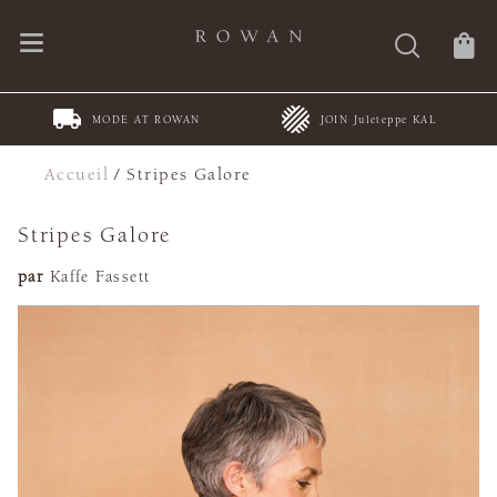
MODE AT ROWAN
JOIN Juleteppe KAL
Accueil
/
Stripes Galore
Stripes Galore
par
Kaffe Fassett