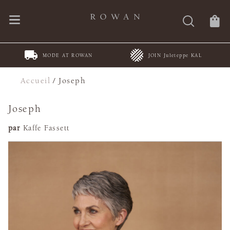
MODE AT ROWAN
JOIN Juleteppe KAL
Accueil
/
Joseph
Joseph
par
Kaffe Fassett