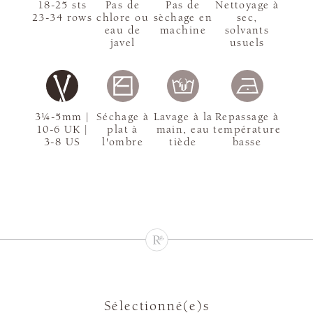
18-25 sts
Pas de
Pas de
Nettoyage à
23-34 rows
chlore ou
sèchage en
sec,
eau de
machine
solvants
javel
usuels
3¼-5mm |
Séchage à
Lavage à la
Repassage à
10-6 UK |
plat à
main, eau
température
3-8 US
l'ombre
tiède
basse
Sélectionné(e)s