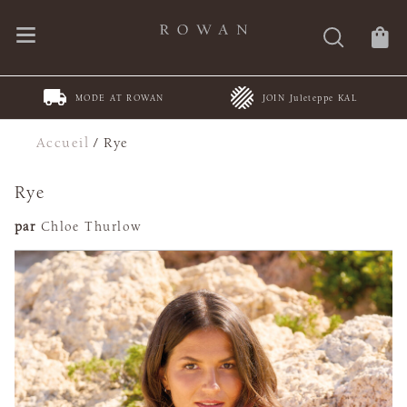
MODE AT ROWAN
JOIN Juleteppe KAL
Accueil
/
Rye
Rye
par
Chloe Thurlow