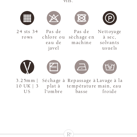
vifs.
24 sts 34
Pas de
Pas de
Nettoyage
rows
chlore ou
sèchage en
à sec,
eau de
machine
solvants
javel
usuels
3.25mm |
Séchage à
Repassage à
Lavage à la
10 UK | 3
plat à
température
main, eau
US
l'ombre
basse
froide