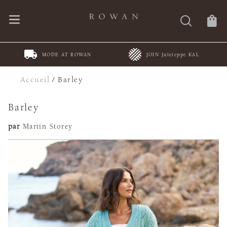
MODE AT ROWAN
JOIN Juleteppe KAL
Accueil
/
Barley
Barley
par
Martin Storey