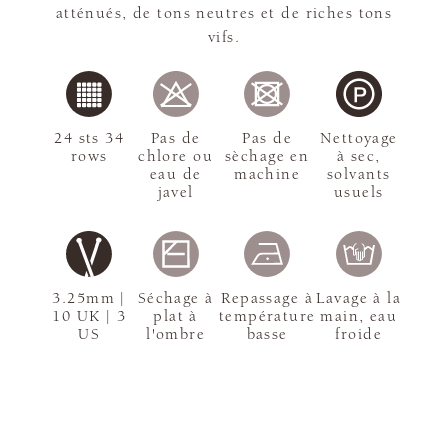
atténués, de tons neutres et de riches tons
vifs.
24 sts 34
Pas de
Pas de
Nettoyage
rows
chlore ou
sèchage en
à sec,
eau de
machine
solvants
javel
usuels
3.25mm |
Séchage à
Repassage à
Lavage à la
10 UK | 3
plat à
température
main, eau
US
l'ombre
basse
froide