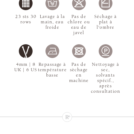
23 sts 30
Lavage à la
Pas de
Séchage à
rows
main, eau
chlore ou
plat à
froide
eau de
l'ombre
javel
4mm | 8
Repassage à
Pas de
Nettoyage à
UK | 6 US
température
sèchage
sec,
basse
en
solvants
machine
spécif.,
après
consultation