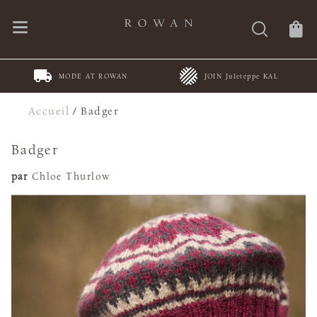
MODE AT ROWAN
JOIN Juleteppe KAL
Accueil
/
Badger
Badger
par
Chloe Thurlow