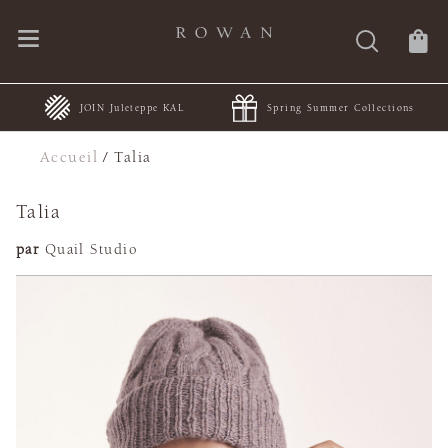
JOIN Juleteppe KAL
Spring Summer Collections
Accueil
/
Talia
Talia
par
Quail Studio