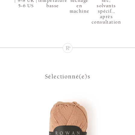
| 9-8 UK |
température
sèchage
sec,
5-6 US
basse
en
solvants
machine
spécif.,
après
consultation
Sélectionné(e)s