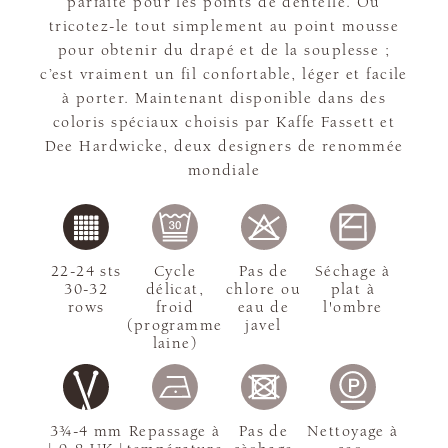
parfaite pour les points de dentelle. Ou
tricotez-le tout simplement au point mousse
pour obtenir du drapé et de la souplesse ;
c’est vraiment un fil confortable, léger et facile
à porter. Maintenant disponible dans des
coloris spéciaux choisis par Kaffe Fassett et
Dee Hardwicke, deux designers de renommée
mondiale
22-24 sts
Cycle
Pas de
Séchage à
30-32
délicat,
chlore ou
plat à
rows
froid
eau de
l'ombre
(programme
javel
laine)
3¾-4 mm
Repassage à
Pas de
Nettoyage à