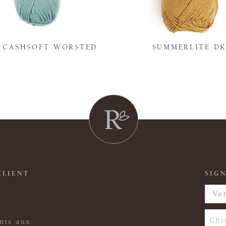
Y CASHSOFT WORSTED
SUMMERLITE D
CLIENT
SIGN
Chi
nts aux