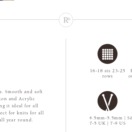
c
16-18 sts 23-25
rows
o
ns. Smooth and soft
tton and Acrylic
g it ideal for all
ct for knits for all
4.5mm-5.5mm |
Sé
all year round.
7-5 UK | 7-9 US