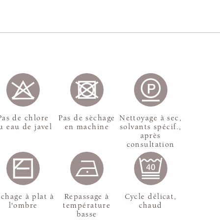
Pas de chlore
Pas de sèchage
Nettoyage à sec,
u eau de javel
en machine
solvants spécif.,
après
consultation
chage à plat à
Repassage à
Cycle délicat,
l'ombre
température
chaud
basse