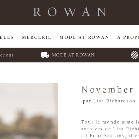
ÈLES
MERCERIE
MODE AT ROWAN
À PROP
ctions
MODE AT ROWAN
November
par
Lisa Richardson
Tout le monde aime l
archives de Lisa Richa
fil Four Seasons, il 