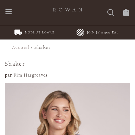
MODE AT ROWAN
JOIN Juleteppe KAL
Accueil
/
Shaker
Shaker
par
Kim Hargreaves