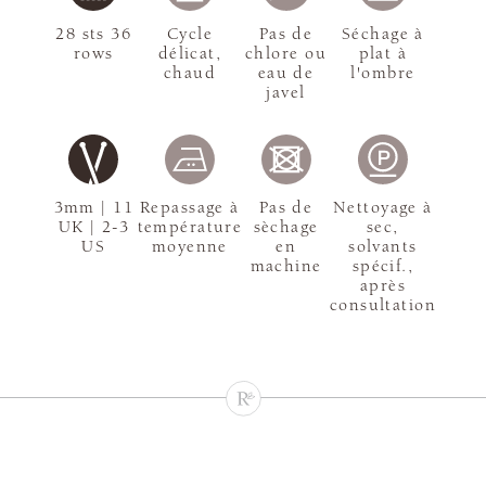
28 sts 36
Cycle
Pas de
Séchage à
rows
délicat,
chlore ou
plat à
chaud
eau de
l'ombre
javel
3mm | 11
Repassage à
Pas de
Nettoyage à
UK | 2-3
température
sèchage
sec,
US
moyenne
en
solvants
machine
spécif.,
après
consultation