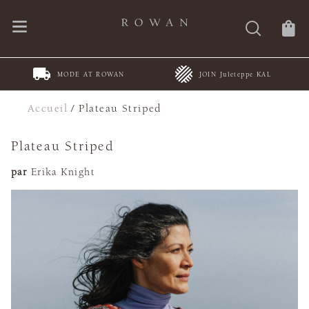
MODE AT ROWAN
JOIN Juleteppe KAL
Accueil
/
Plateau Striped
Plateau Striped
par
Erika Knight