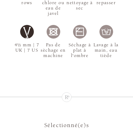
rows
chlore ou
nettoyage à
repasser
eau de
sec
javel
4½ mm | 7
Pas de
Séchage à
Lavage à la
UK | 7 US
sèchage en
plat à
main, eau
machine
l'ombre
tiède
Sélectionné(e)s