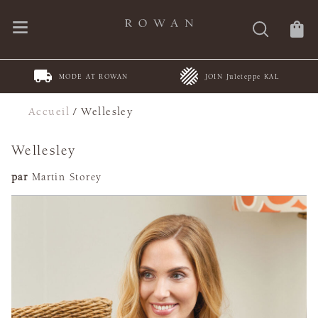
MODE AT ROWAN
JOIN Juleteppe KAL
Accueil
/
Wellesley
Wellesley
par
Martin Storey