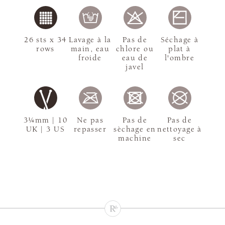
26 sts x 34
Lavage à la
Pas de
Séchage à
rows
main, eau
chlore ou
plat à
froide
eau de
l'ombre
javel
3¼mm | 10
Ne pas
Pas de
Pas de
UK | 3 US
repasser
sèchage en
nettoyage à
machine
sec