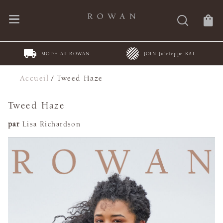
DE AT ROWAN
JOIN Juleteppe KAL
Spring Summe
Accueil
/
Tweed Haze
Tweed Haze
par
Lisa Richardson