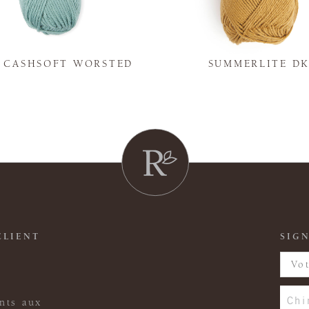
Y CASHSOFT WORSTED
SUMMERLITE D
CLIENT
SIGN
Chi
nts aux