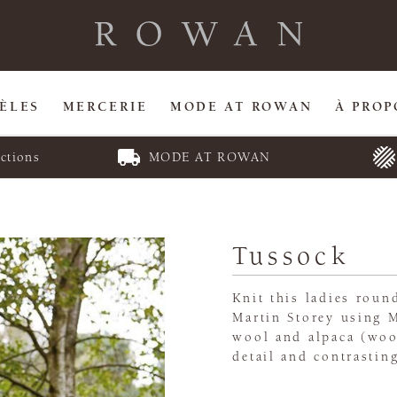
ÈLES
MERCERIE
MODE AT ROWAN
À PROP
ctions
MODE AT ROWAN
Tussock
Knit this ladies rou
Martin Storey using M
wool and alpaca (woo
detail and contrastin