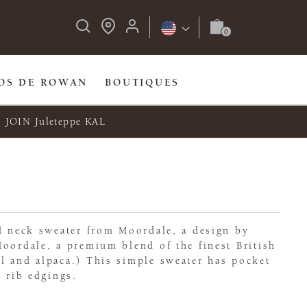
OS DE ROWAN
BOUTIQUES
JOIN Juleteppe KAL
nd neck sweater from Moordale, a design by
oordale, a premium blend of the finest British
l and alpaca.) This simple sweater has pocket
g rib edgings.