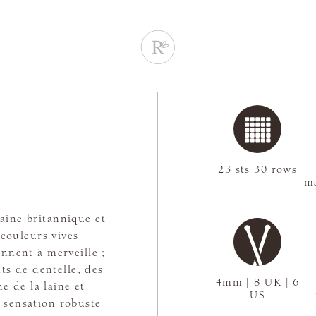
23 sts 30 rows
ma
laine britannique et
couleurs vives
nnent à merveille ;
nts de dentelle, des
4mm | 8 UK | 6
ne de la laine et
US
e sensation robuste