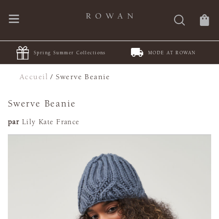
Spring Summer Collections
MODE AT ROWAN
Accueil
/
Swerve Beanie
Swerve Beanie
par
Lily Kate France