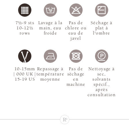
7½-9 sts
Lavage à la
Pas de
Séchage à
10-12½
main, eau
chlore ou
plat à
rows
froide
eau de
l'ombre
javel
10-15mm
Repassage à
Pas de
Nettoyage à
| 000 UK |
température
sèchage
sec,
15-19 US
moyenne
en
solvants
machine
spécif.,
après
consultation