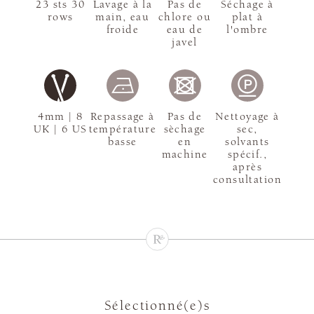
23 sts 30
Lavage à la
Pas de
Séchage à
rows
main, eau
chlore ou
plat à
froide
eau de
l'ombre
javel
4mm | 8
Repassage à
Pas de
Nettoyage à
UK | 6 US
température
sèchage
sec,
basse
en
solvants
machine
spécif.,
après
consultation
Sélectionné(e)s