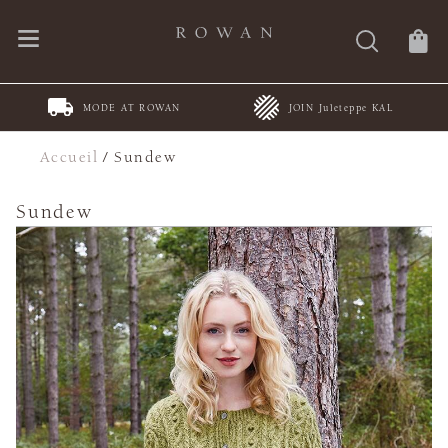
MODE AT ROWAN
JOIN Juleteppe KAL
Accueil
/
Sundew
Sundew