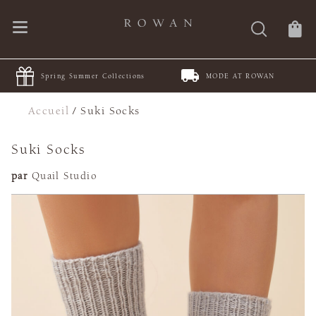
Spring Summer Collections
MODE AT ROWAN
Accueil
/
Suki Socks
Suki Socks
par
Quail Studio