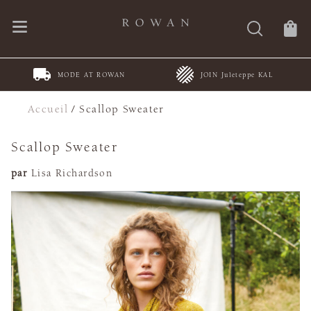
MODE AT ROWAN
JOIN Juleteppe KAL
Accueil
/
Scallop Sweater
Scallop Sweater
par
Lisa Richardson