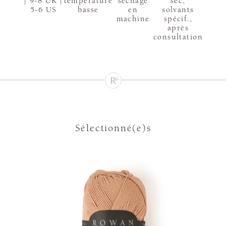
| 9-8 UK |
température
sèchage
sec,
5-6 US
basse
en
solvants
machine
spécif.,
après
consultation
Sélectionné(e)s