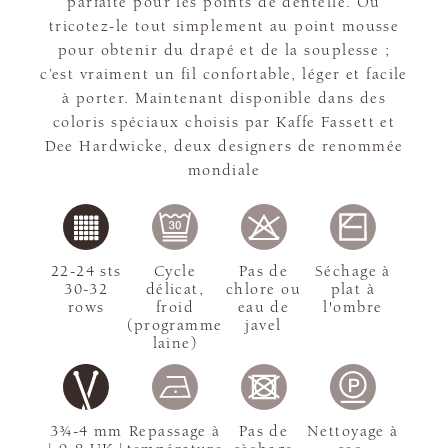
parfaite pour les points de dentelle. Ou
tricotez-le tout simplement au point mousse
pour obtenir du drapé et de la souplesse ;
c’est vraiment un fil confortable, léger et facile
à porter. Maintenant disponible dans des
coloris spéciaux choisis par Kaffe Fassett et
Dee Hardwicke, deux designers de renommée
mondiale
22-24 sts
Cycle
Pas de
Séchage à
30-32
délicat,
chlore ou
plat à
rows
froid
eau de
l'ombre
(programme
javel
laine)
3¾-4 mm
Repassage à
Pas de
Nettoyage à