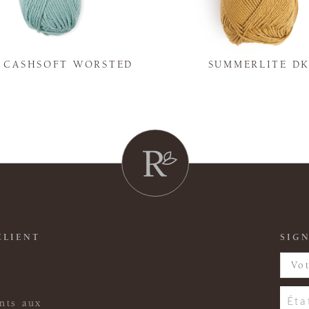
Y CASHSOFT WORSTED
SUMMERLITE D
CLIENT
SIGN
nts aux