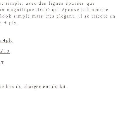
est simple, avec des lignes épurées qui
 un magnifique drapé qui épouse joliment le
look simple mais très élégant. Il se tricote en
e 4 ply.
e 4ply
ol. 2
ET
te lors du chargement du kit.