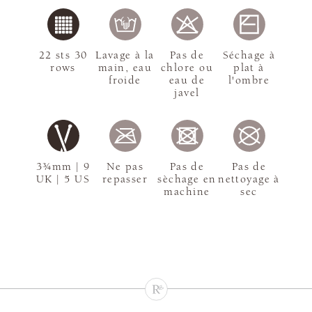
22 sts 30
Lavage à la
Pas de
Séchage à
rows
main, eau
chlore ou
plat à
froide
eau de
l'ombre
javel
3¾mm | 9
Ne pas
Pas de
Pas de
UK | 5 US
repasser
sèchage en
nettoyage à
machine
sec