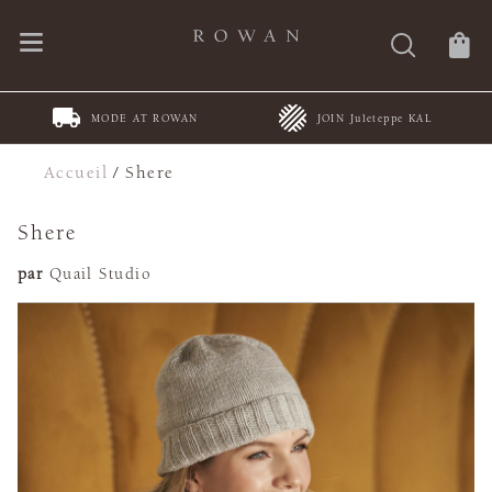
MODE AT ROWAN
JOIN Juleteppe KAL
Accueil
/
Shere
Shere
par
Quail Studio