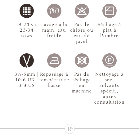
18-25 sts
Lavage à la
Pas de
Séchage à
23-34
main, eau
chlore ou
plat à
rows
froide
eau de
l'ombre
javel
3¼-5mm |
Repassage à
Pas de
Nettoyage à
10-6 UK |
température
sèchage
sec,
3-8 US
basse
en
solvants
machine
spécif.,
après
consultation