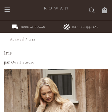
MODE AT ROWAN
JOIN Juleteppe KAL
Accueil
/
Iris
Iris
par
Quail Studio