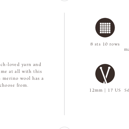
l
8 sts 10 rows
ma
uch-loved yarn and
me at all with this
% merino wool has a
 choose from.
12mm | 17 US
Sé