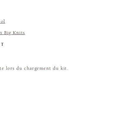
.
ool
n Big Knits
ET
te lors du chargement du kit.