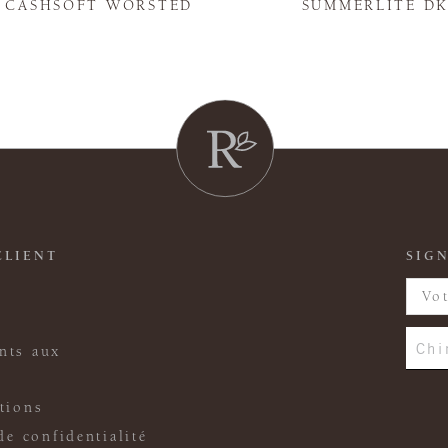
Y CASHSOFT WORSTED
SUMMERLITE D
CLIENT
SIGN
Chi
nts aux
tions
de confidentialité