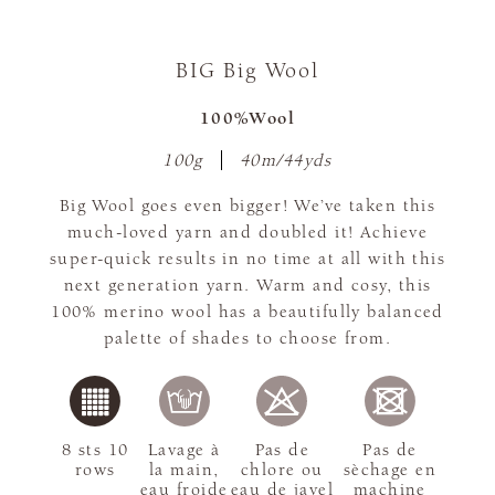
BIG Big Wool
100%Wool
100g
40m/44yds
Big Wool goes even bigger! We’ve taken this
much-loved yarn and doubled it! Achieve
super-quick results in no time at all with this
next generation yarn. Warm and cosy, this
100% merino wool has a beautifully balanced
palette of shades to choose from.
8 sts 10
Lavage à
Pas de
Pas de
rows
la main,
chlore ou
sèchage en
eau froide
eau de javel
machine