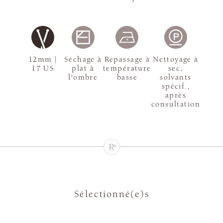
12mm |
Séchage à
Repassage à
Nettoyage à
17 US
plat à
température
sec,
l'ombre
basse
solvants
spécif.,
après
consultation
Sélectionné(e)s