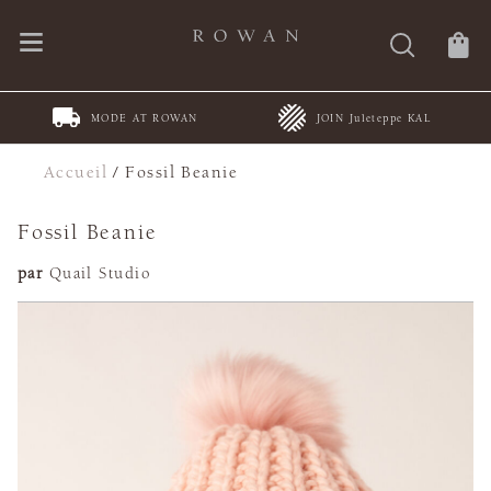
MODE AT ROWAN
JOIN Juleteppe KAL
Accueil
/
Fossil Beanie
Fossil Beanie
par
Quail Studio