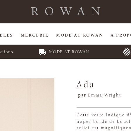
ÈLES
MERCERIE
MODE AT ROWAN
À PROP
ctions
MODE AT ROWAN
Ada
par
Emma Wright
Cette veste ludique 
nopes bordé de boucl
relief est magnifique