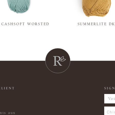
Y CASHSOFT WORSTED
SUMMERLITE D
CLIENT
SIGN
Chi
nts aux