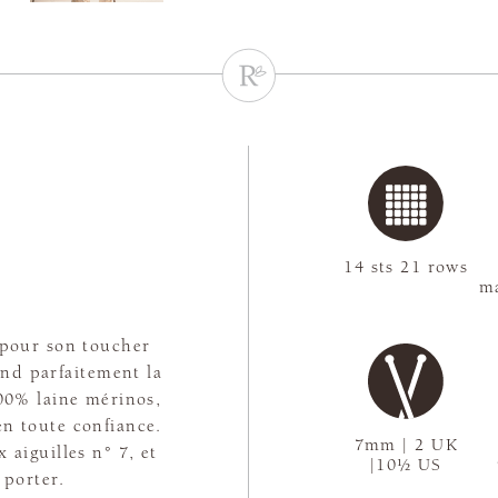
e
14 sts 21 rows
ma
 pour son toucher
end parfaitement la
100% laine mérinos,
en toute confiance.
7mm | 2 UK
 aiguilles n° 7, et
|10½ US
 porter.