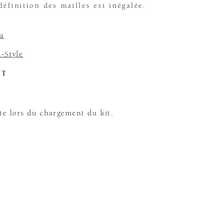
définition des mailles est inégalée.
a
-Style
ET
te lors du chargement du kit.