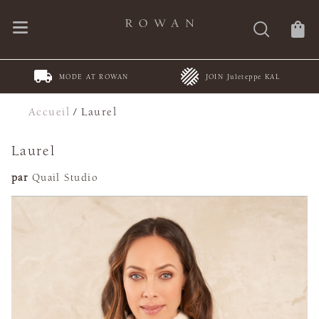
MODE AT ROWAN
JOIN Juleteppe KAL
Accueil
/
Laurel
Laurel
par
Quail Studio