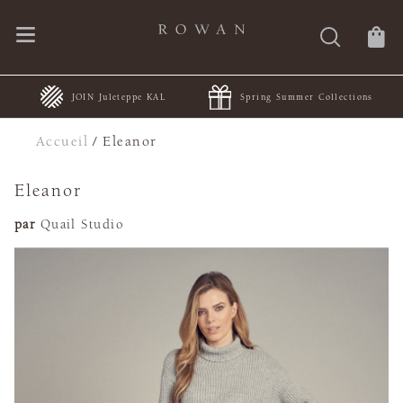
JOIN Juleteppe KAL
Spring Summer Collections
Accueil
/
Eleanor
Eleanor
par
Quail Studio