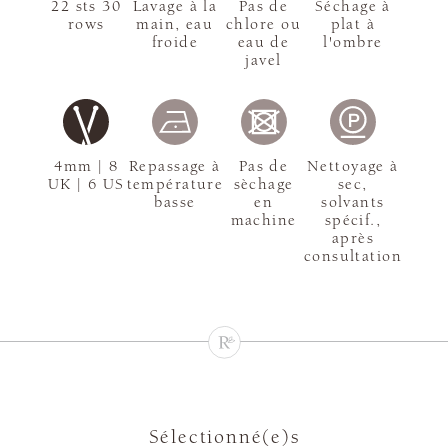
22 sts 30
Lavage à la
Pas de
Séchage à
rows
main, eau
chlore ou
plat à
froide
eau de
l'ombre
javel
4mm | 8
Repassage à
Pas de
Nettoyage à
UK | 6 US
température
sèchage
sec,
basse
en
solvants
machine
spécif.,
après
consultation
Sélectionné(e)s