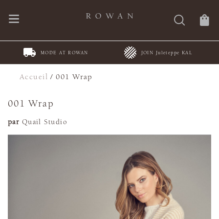
MODE AT ROWAN
JOIN Juleteppe KAL
Accueil
/
001 Wrap
001 Wrap
par
Quail Studio