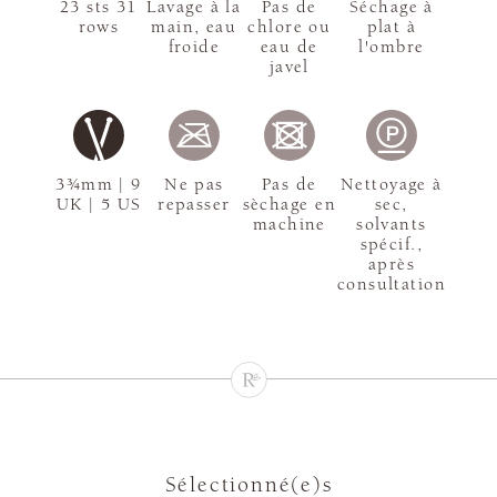
23 sts 31
Lavage à la
Pas de
Séchage à
rows
main, eau
chlore ou
plat à
froide
eau de
l'ombre
javel
3¾mm | 9
Ne pas
Pas de
Nettoyage à
UK | 5 US
repasser
sèchage en
sec,
machine
solvants
spécif.,
après
consultation
Sélectionné(e)s