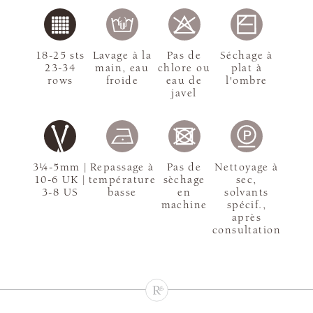
18-25 sts
Lavage à la
Pas de
Séchage à
23-34
main, eau
chlore ou
plat à
rows
froide
eau de
l'ombre
javel
3¼-5mm |
Repassage à
Pas de
Nettoyage à
10-6 UK |
température
sèchage
sec,
3-8 US
basse
en
solvants
machine
spécif.,
après
consultation