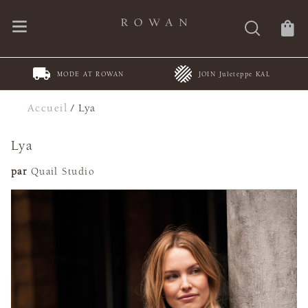
MODE AT ROWAN
JOIN Juleteppe KAL
Accueil
/
Lya
Lya
par
Quail Studio