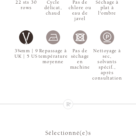
22 sts 30
Cycle
Pas de
Séchage à
rows
délicat,
chlore ou
plat à
chaud
eau de
l'ombre
javel
3¾mm | 9
Repassage à
Pas de
Nettoyage à
UK | 5 US
température
sèchage
sec,
moyenne
en
solvants
machine
spécif.,
après
consultation
Sélectionné(e)s