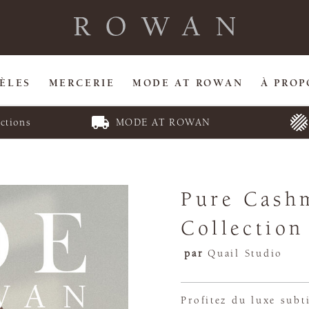
ÈLES
MERCERIE
MODE AT ROWAN
À PROP
ctions
MODE AT ROWAN
Pure Cash
Collection
par
Quail Studio
Profitez du luxe subt