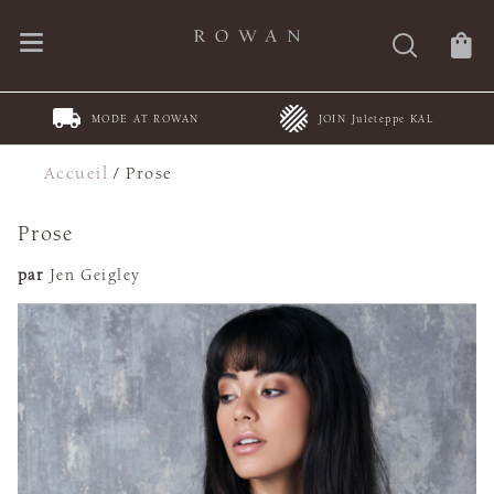
MODE AT ROWAN
JOIN Juleteppe KAL
Accueil
/
Prose
Prose
par
Jen Geigley