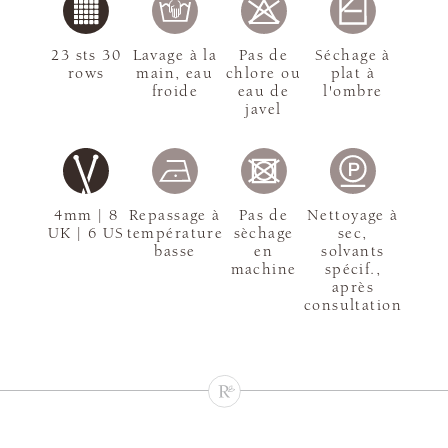
23 sts 30
Lavage à la
Pas de
Séchage à
rows
main, eau
chlore ou
plat à
froide
eau de
l'ombre
javel
4mm | 8
Repassage à
Pas de
Nettoyage à
UK | 6 US
température
sèchage
sec,
basse
en
solvants
machine
spécif.,
après
consultation