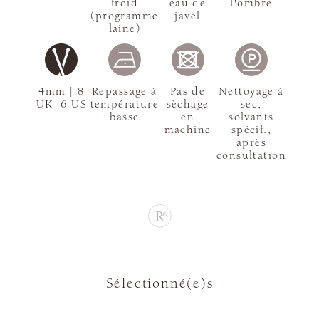
froid
eau de
l'ombre
(programme
javel
laine)
4mm | 8
Repassage à
Pas de
Nettoyage à
UK |6 US
température
sèchage
sec,
basse
en
solvants
machine
spécif.,
après
consultation
Sélectionné(e)s