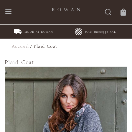
MODE AT ROWAN
JOIN Juleteppe KAL
Accueil
/
Plaid Coat
Plaid Coat