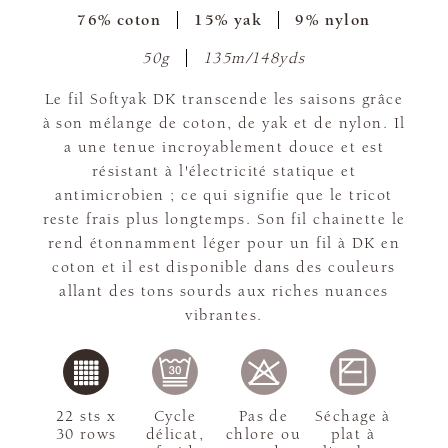
76% coton
15% yak
9% nylon
50g
135m/148yds
Le fil Softyak DK transcende les saisons grâce
à son mélange de coton, de yak et de nylon. Il
a une tenue incroyablement douce et est
résistant à l'électricité statique et
antimicrobien ; ce qui signifie que le tricot
reste frais plus longtemps. Son fil chainette le
rend étonnamment léger pour un fil à DK en
coton et il est disponible dans des couleurs
allant des tons sourds aux riches nuances
vibrantes.
22 sts x
Cycle
Pas de
Séchage à
30 rows
délicat,
chlore ou
plat à