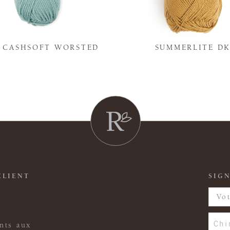
Y CASHSOFT WORSTED
SUMMERLITE D
CLIENT
SIGN
Chi
nts aux