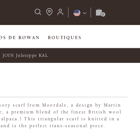
OS DE ROWAN
BOUTIQUES
JOIN Juleteppe KAL
ssory scarf from Moordale, a design by Martin
e, a premium blend of the finest British wool
alpaca.) This triangular scarf is knitted in a
 and is the perfect trans-seasonal piece.