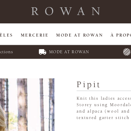
ÈLES
MERCERIE
MODE AT ROWAN
À PROP
ctions
MODE AT ROWAN
Pipit
Knit this ladies acce
Storey using Moordal
and alpaca (wool and 
textured garter stitch