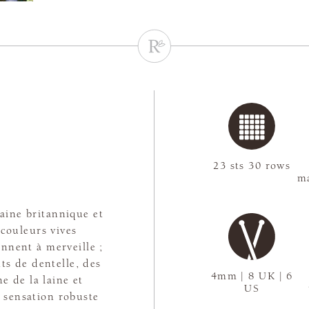
23 sts 30 rows
ma
laine britannique et
couleurs vives
nnent à merveille ;
nts de dentelle, des
4mm | 8 UK | 6
ne de la laine et
US
e sensation robuste