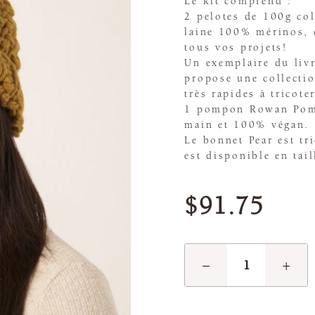
Le kit comprend :
2 pelotes de 100g col
laine 100% mérinos, q
tous vos projets!
Un exemplaire du livr
propose une collectio
très rapides à tricoter
1 pompon Rowan Pom 
main et 100% végan.
Le bonnet Pear est tri
est disponible en tai
$91.75
−
+