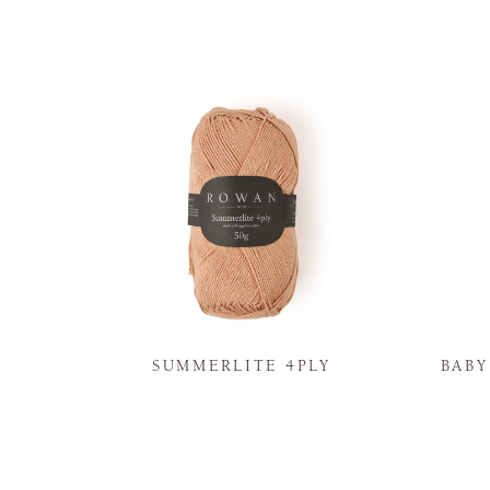
N
SUMMERLITE 4PLY
BAB