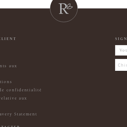
CLIENT
SIGN
Chi
nts aux
tions
de confidentialité
relative aux
avery Statement