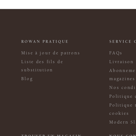
ROWAN PRATIQUE
SERVICE 
Mise à jour de patrons
FAQs
Liste des fils de
Livraison
substitution
Abonneme
Blog
magazines
Nos condi
Politique 
Politique 
cookies
Modern Sl