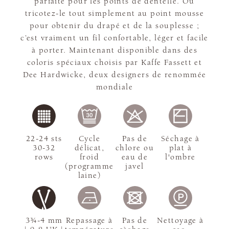
parfaite pour les points de dentelle. Ou
tricotez-le tout simplement au point mousse
pour obtenir du drapé et de la souplesse ;
c’est vraiment un fil confortable, léger et facile
à porter. Maintenant disponible dans des
coloris spéciaux choisis par Kaffe Fassett et
Dee Hardwicke, deux designers de renommée
mondiale
22-24 sts
Cycle
Pas de
Séchage à
30-32
délicat,
chlore ou
plat à
rows
froid
eau de
l'ombre
(programme
javel
laine)
3¾-4 mm
Repassage à
Pas de
Nettoyage à