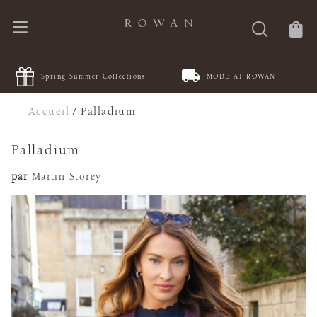
Spring Summer Collections
MODE AT ROWAN
Accueil
/
Palladium
Palladium
par
Martin Storey