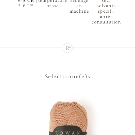
| 9-8 UK |
température
sèchage
sec,
5-6 US
basse
en
solvants
machine
spécif.,
après
consultation
Sélectionné(e)s