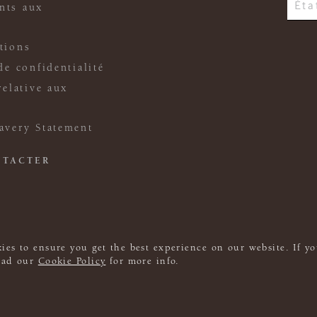
nts aux
tions
de confidentialité
relative aux
avery Statement
NTACTER
ies to ensure you get the best experience on our website. If yo
read our
Cookie Policy
for more info.