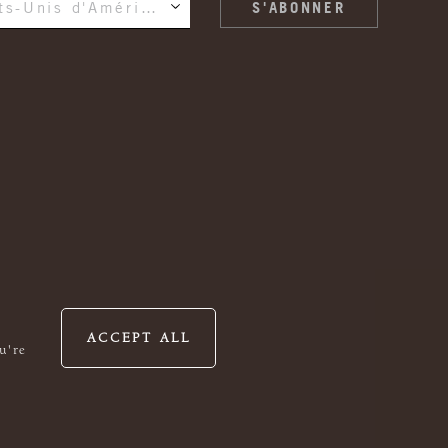
États-Unis d'Amérique
ACCEPT ALL
u're