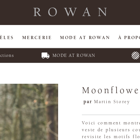
ÈLES
MERCERIE
MODE AT ROWAN
À PROP
ctions
MODE AT ROWAN
Moonflowe
par
Martin Storey
Voici comment montre
veste de plusieurs co
revisite les motifs f