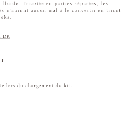
 fluide. Tricotée en parties séparées, les
és n’auront aucun mal à le convertir en tricot
eeks.
t DK
ET
te lors du chargement du kit.