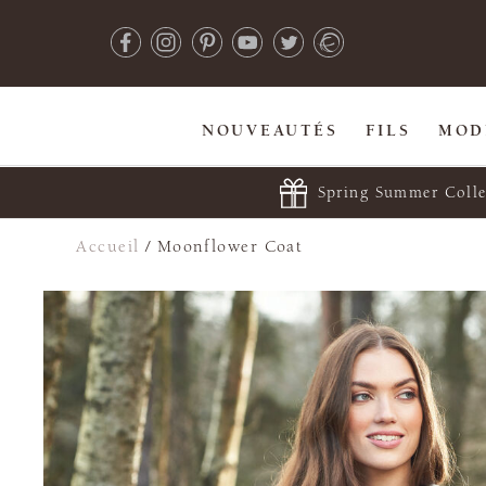
NOUVEAUTÉS
FILS
MOD
Spring Summer Colle
Accueil
/
Moonflower Coat