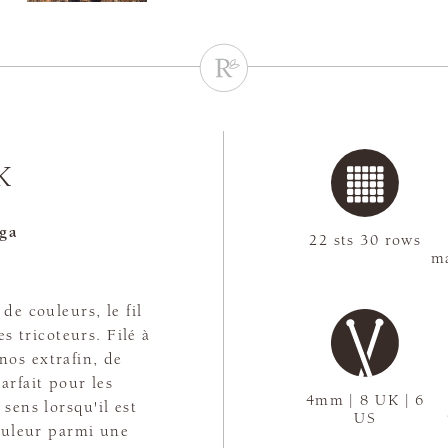
K
ga
22 sts 30 rows
ma
de couleurs, le fil
s tricoteurs. Filé à
os extrafin, de
arfait pour les
4mm | 8 UK | 6
sens lorsqu'il est
US
couleur parmi une