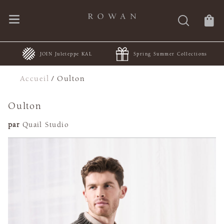
JOIN Juleteppe KAL
Spring Summer Collections
Accueil
/
Oulton
Oulton
par
Quail Studio