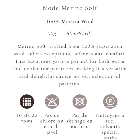
Mode Merino Soft
100% Merino Wool
50g
80m/87yds
Merino Soft, crafted from 100% superwash
wool, offers exceptional softness and comfort.
This luxurious yarn is perfect for both warm
and cooler temperatures, making it a versatile
and delightful choice for our selection of
patterns.
16 sts 22
Pas de
Pas de
Nettoyage à
rows
chlore ou
sèchage en
sec,
eau de
machine
solvants
javel
spécif.,
après