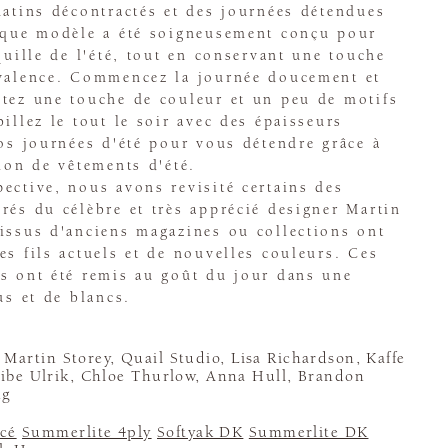
matins décontractés et des journées détendues
haque modèle a été soigneusement conçu pour
quille de l'été, tout en conservant une touche
yvalence. Commencez la journée doucement et
utez une touche de couleur et un peu de motifs
illez le tout le soir avec des épaisseurs
vos journées d'été pour vous détendre grâce à
tion de vêtements d'été.
ective, nous avons revisité certains des
rés du célèbre et très apprécié designer Martin
issus d'anciens magazines ou collections ont
es fils actuels et de nouvelles couleurs. Ces
s ont été remis au goût du jour dans une
us et de blancs.
Martin Storey, Quail Studio, Lisa Richardson, Kaffe
 Vibe Ulrik, Chloe Thurlow, Anna Hull, Brandon
ng
cé
Summerlite 4ply
Softyak DK
Summerlite DK