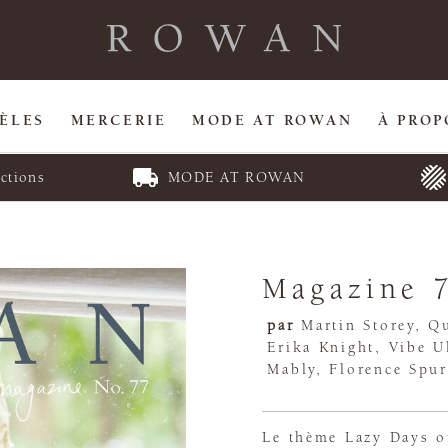
ÈLES
MERCERIE
MODE AT ROWAN
À PROP
ctions
MODE AT ROWAN
Magazine 
par
Martin Storey, Qu
Erika Knight, Vibe 
Mably, Florence Spur
Le thème Lazy Days o