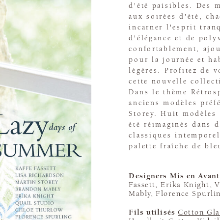
d'été paisibles. Des 
aux soirées d'été, c
incarner l'esprit tran
d'élégance et de pol
confortablement, ajo
pour la journée et hab
légères. Profitez de 
cette nouvelle collec
Dans le thème Rétrosp
anciens modèles préfé
Storey. Huit modèles 
été réimaginés dans d
classiques intemporel
palette fraîche de ble
Designers Mis en Avant
Fassett, Erika Knight,
Mably, Florence Spurli
Fils utilisés
Cotton Gla