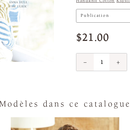
Handknit Cotton
Kidsi
$21.00
−
+
Modèles dans ce catalogu