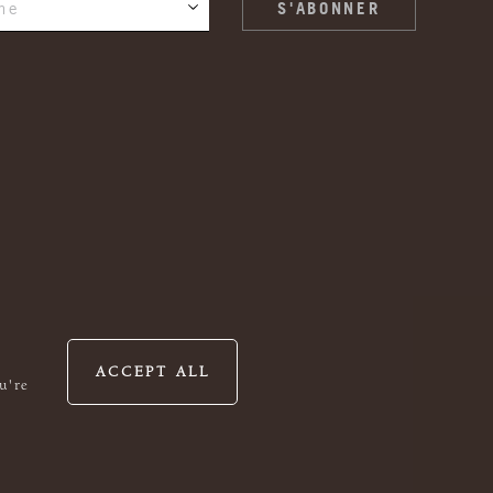
ne
ACCEPT ALL
u're