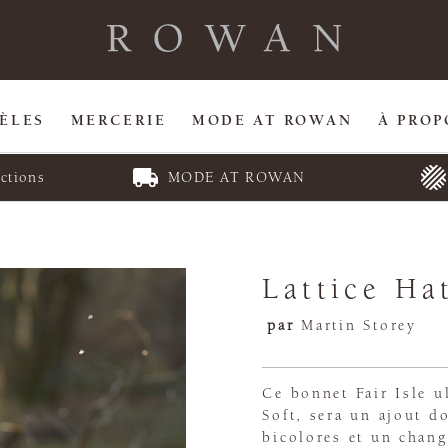
ÈLES
MERCERIE
MODE AT ROWAN
À PROP
ctions
MODE AT ROWAN
Lattice Ha
par
Martin Storey
Ce bonnet Fair Isle u
Soft, sera un ajout d
bicolores et un chan