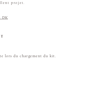
llent projet.
t DK
ET
te lors du chargement du kit.