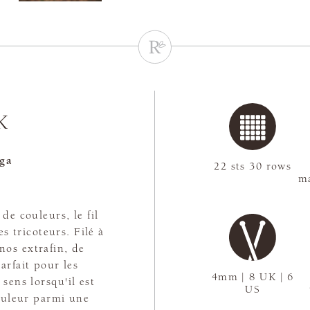
K
ga
22 sts 30 rows
ma
de couleurs, le fil
s tricoteurs. Filé à
os extrafin, de
arfait pour les
4mm | 8 UK | 6
sens lorsqu'il est
US
couleur parmi une