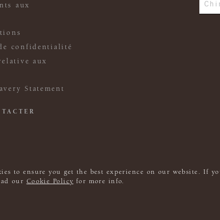
Chi
nts aux
tions
de confidentialité
relative aux
avery Statement
NTACTER
ies to ensure you get the best experience on our website. If yo
read our
Cookie Policy
for more info.