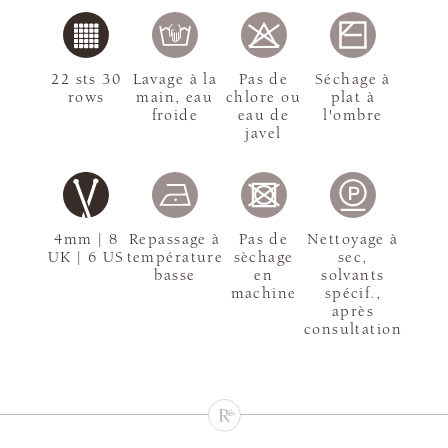
22 sts 30
Lavage à la
Pas de
Séchage à
rows
main, eau
chlore ou
plat à
froide
eau de
l'ombre
javel
4mm | 8
Repassage à
Pas de
Nettoyage à
UK | 6 US
température
sèchage
sec,
basse
en
solvants
machine
spécif.,
après
consultation