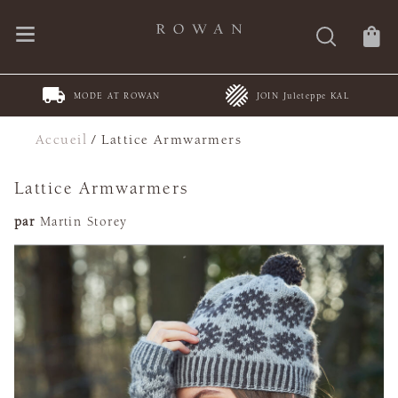
MODE AT ROWAN
JOIN Juleteppe KAL
Accueil
/
Lattice Armwarmers
Lattice Armwarmers
par
Martin Storey