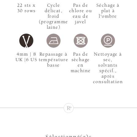
22 sts x
Cycle
Pas de
Séchage à
30 rows
délicat,
chlore ou
plat à
froid
eau de
l'ombre
(programme
javel
laine)
4mm | 8
Repassage à
Pas de
Nettoyage à
UK |6 US
température
sèchage
sec,
basse
en
solvants
machine
spécif.,
après
consultation
Sélectionné(e)s