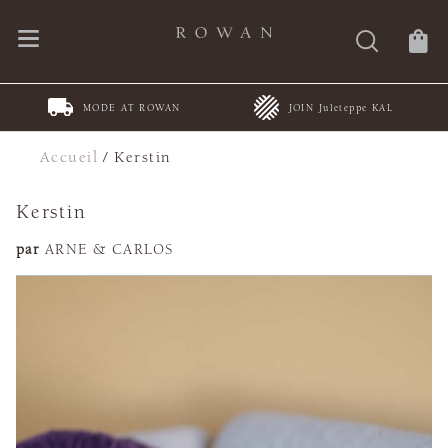
MODE AT ROWAN
JOIN Juleteppe KAL
Accueil
/
Kerstin
Kerstin
par
ARNE & CARLOS