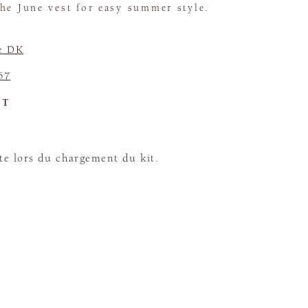
he June vest for easy summer style.
e DK
67
ET
te lors du chargement du kit.