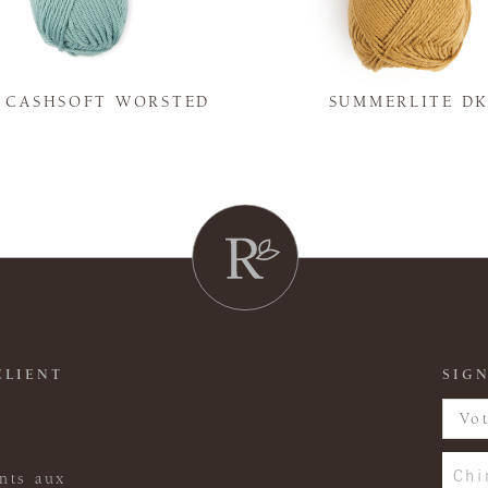
Y CASHSOFT WORSTED
SUMMERLITE D
CLIENT
SIGN
Chi
nts aux