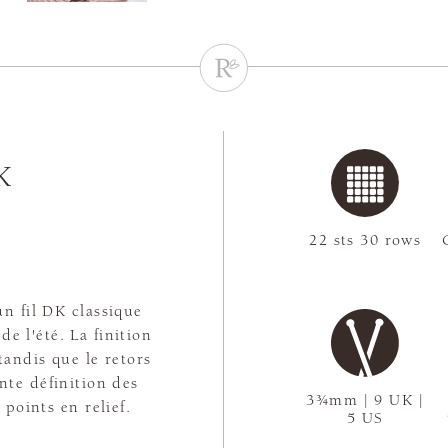
K
22 sts 30 rows
n fil DK classique
de l'été. La finition
andis que le retors
te définition des
3¾mm | 9 UK |
 points en relief.
5 US