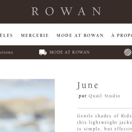
ÈLES
MERCERIE
MODE AT ROWAN
À PROP
ctions
MODE AT ROWAN
June
par
Quail Studio
Gentle shades of Kid
this lightweight jack
is simple, but effect