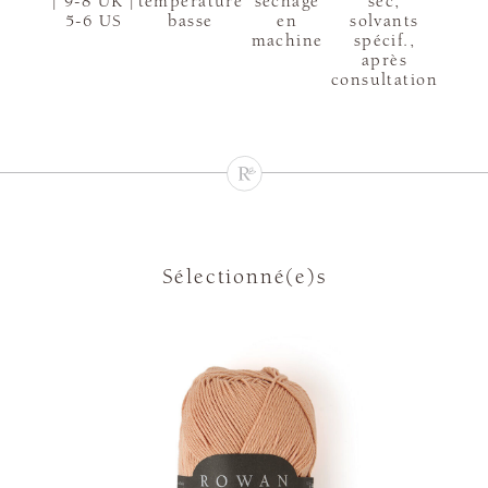
| 9-8 UK |
température
sèchage
sec,
5-6 US
basse
en
solvants
machine
spécif.,
après
consultation
Sélectionné(e)s