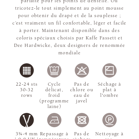
parfaite pour les points de dentelle. Ou
tricotez-le tout simplement au point mousse
pour obtenir du drapé et de la souplesse ;
c’est vraiment un fil confortable, léger et facile
à porter. Maintenant disponible dans des
coloris spéciaux choisis par Kaffe Fassett et
Dee Hardwicke, deux designers de renommée
mondiale
22-24 sts
Cycle
Pas de
Séchage à
30-32
délicat,
chlore ou
plat à
rows
froid
eau de
l'ombre
(programme
javel
laine)
3¾-4 mm
Repassage à
Pas de
Nettoyage à