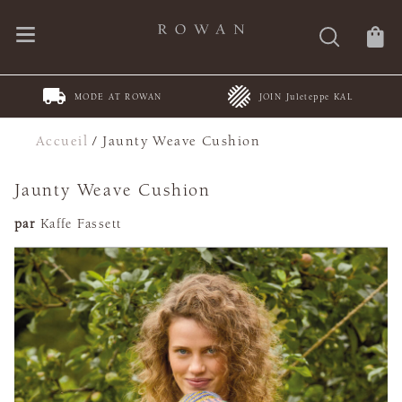
MODE AT ROWAN
JOIN Juleteppe KAL
Accueil
/
Jaunty Weave Cushion
Jaunty Weave Cushion
par
Kaffe Fassett