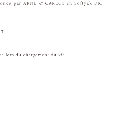
 Conçu par ARNE & CARLOS en Softyak DK.
K
ET
te lors du chargement du kit.