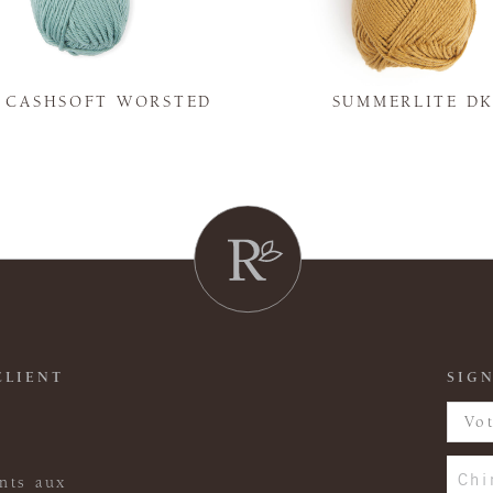
Y CASHSOFT WORSTED
SUMMERLITE D
CLIENT
SIGN
Chi
nts aux