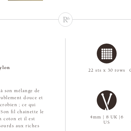
ylon
22 sts x 30 rows
e à son mélange de
oyablement douce et
icrobien ; ce qui
 Son fil chainette le
4mm | 8 UK |6
 coton et il est
US
sourds aux riches