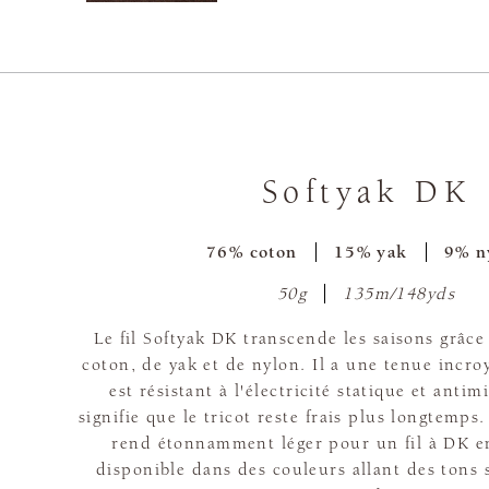
Softyak DK
76% coton
15% yak
9% n
50g
135m/148yds
Le fil Softyak DK transcende les saisons grâc
coton, de yak et de nylon. Il a une tenue incr
est résistant à l'électricité statique et antim
signifie que le tricot reste frais plus longtemps.
rend étonnamment léger pour un fil à DK en
disponible dans des couleurs allant des tons 