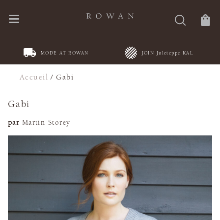
MODE AT ROWAN
JOIN Juleteppe KAL
Accueil
/
Gabi
Gabi
par
Martin Storey