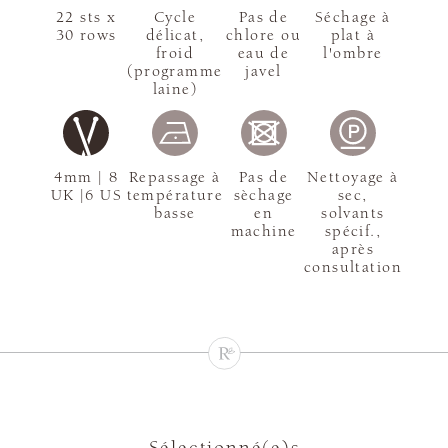
22 sts x
Cycle
Pas de
Séchage à
30 rows
délicat,
chlore ou
plat à
froid
eau de
l'ombre
(programme
javel
laine)
4mm | 8
Repassage à
Pas de
Nettoyage à
UK |6 US
température
sèchage
sec,
basse
en
solvants
machine
spécif.,
après
consultation
Sélectionné(e)s